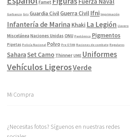
Español
Figuras
Fuerza Naval
Famet
Ifni
Guerra Civil
Guardia Civil
Garbanzo
Gris
Imprimación
La Legión
Infantería de Marina
Khaki
Llavero
Pigmentos
Miscelánea
Naciones Unidas
ONU
Pentómico
Polvo
Pipetas
Policía Nacional
Pre OTAN
Raciones de combate
Regulares
Uniformes
Sahara
Set Camo
Thinner
UME
Vehículos Ligeros
Verde
Mi Compra
¿Necesitas fotos? Síguenos en nuestras redes
sociales