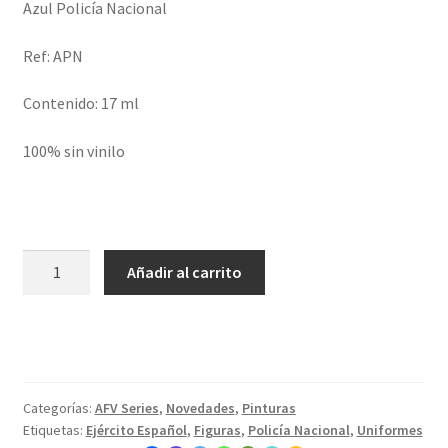
Azul Policía Nacional
Ref: APN
Contenido: 17 ml
100% sin vinilo
Azul
Añadir al carrito
Policía
Nacional
cantidad
Categorías:
AFV Series
,
Novedades
,
Pinturas
Etiquetas:
Ejército Español
,
Figuras
,
Policía Nacional
,
Uniformes