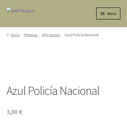
Ir
Ir
Menú
a
al
la
contenido
Tienda
navegación
Inicio
Pinturas
AFV Series
Azul Policía Nacional
Expandi
Avisos Legales
el
menú
Contacto
hijo
Mi cuenta
Azul Policía Nacional
3,00
€