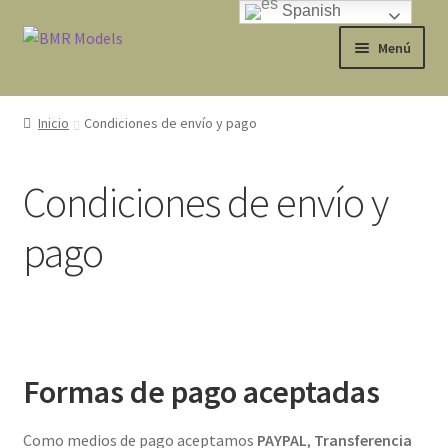
Spanish
Ir
Ir
Menú
a
al
la
contenido
Tienda
navegación
Inicio
Condiciones de envío y pago
Expandi
Avisos Legales
el
Condiciones de envío y
menú
Condiciones de envío y pago
hijo
pago
¿Quiénes somos?
Política de Privacidad
Política de cookies
Formas de pago aceptadas
Aprende más sobre las cookies
Como medios de pago aceptamos
PAYPAL
,
Transferencia