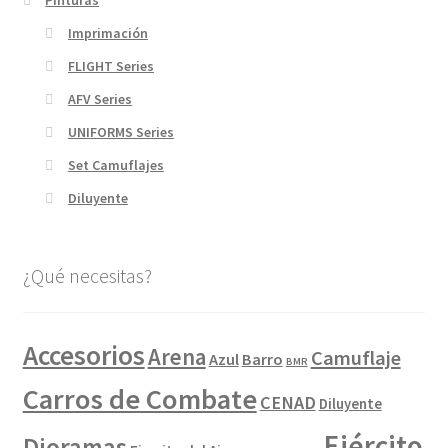
Pinturas
Imprimación
FLIGHT Series
AFV Series
UNIFORMS Series
Set Camuflajes
Diluyente
¿Qué necesitas?
Accesorios
Arena
Camuflaje
Azul
Barro
BMR
Carros de Combate
CENAD
Diluyente
Ejército
Dioramas