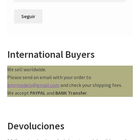
Seguir
International Buyers
We sell worldwide.
Please send an email with your order to
bmrmodels@gmail.com
and check your shipping fees.
We accept
PAYPAL
and
BANK Transfer
.
Devoluciones