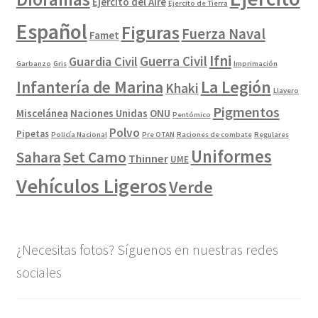
Ejercito del Aire
Ejercito de Tierra
Español
Figuras
Fuerza Naval
Famet
Ifni
Guerra Civil
Guardia Civil
Garbanzo
Gris
Imprimación
La Legión
Infantería de Marina
Khaki
Llavero
Pigmentos
Miscelánea
Naciones Unidas
ONU
Pentómico
Polvo
Pipetas
Policía Nacional
Pre OTAN
Raciones de combate
Regulares
Uniformes
Sahara
Set Camo
Thinner
UME
Vehículos Ligeros
Verde
¿Necesitas fotos? Síguenos en nuestras redes
sociales