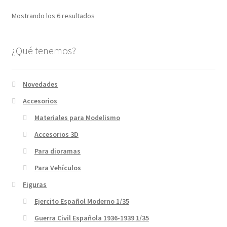
Ordenado
Mostrando los 6 resultados
por
los
¿Qué tenemos?
últimos
Novedades
Accesorios
Materiales para Modelismo
Accesorios 3D
Para dioramas
Para Vehículos
Figuras
Ejercito Español Moderno 1/35
Guerra Civil Española 1936-1939 1/35