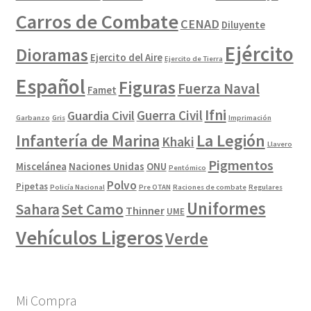
Carros de Combate
CENAD
Diluyente
Ejército
Dioramas
Ejercito del Aire
Ejercito de Tierra
Español
Figuras
Fuerza Naval
Famet
Ifni
Guerra Civil
Guardia Civil
Garbanzo
Gris
Imprimación
La Legión
Infantería de Marina
Khaki
Llavero
Pigmentos
Miscelánea
Naciones Unidas
ONU
Pentómico
Polvo
Pipetas
Policía Nacional
Pre OTAN
Raciones de combate
Regulares
Uniformes
Sahara
Set Camo
Thinner
UME
Vehículos Ligeros
Verde
Mi Compra