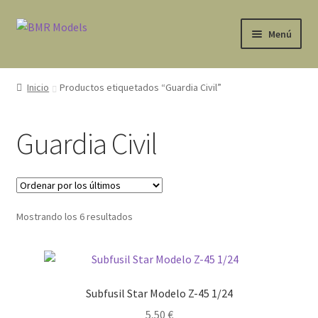
Ir
Ir
Menú
a
al
la
contenido
Tienda
navegación
Inicio
Productos etiquetados “Guardia Civil”
Expandi
Avisos Legales
el
Guardia Civil
menú
Contacto
hijo
Mi cuenta
Ordenado
Mostrando los 6 resultados
por
los
últimos
Subfusil Star Modelo Z-45 1/24
5,50
€