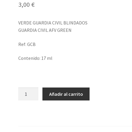
3,00
€
VERDE GUARDIA CIVIL BLINDADOS
GUARDIA CIVIL AFV GREEN
Ref: GCB
Contenido: 17 ml
Verde
Añadir al carrito
Guardia
Civil
Blindados
cantidad