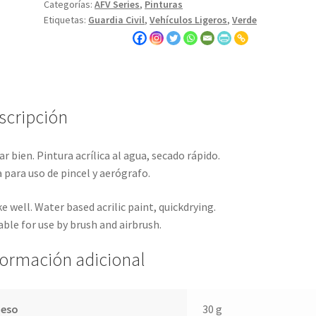
Categorías:
AFV Series
,
Pinturas
Etiquetas:
Guardia Civil
,
Vehículos Ligeros
,
Verde
scripción
ar bien. Pintura acrílica al agua, secado rápido.
 para uso de pincel y aerógrafo.
e well. Water based acrilic paint, quickdrying.
able for use by brush and airbrush.
formación adicional
Peso
30 g