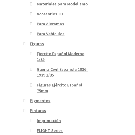
Materiales para Modelismo
Accesorios 3D
Para dioramas
Para Vehículos
Figuras
Ejercito Español Moderno
1/35
Guerra Civil Española 1936-
1939 1/35
Figuras Ejército Español
75mm
Pigmentos
Pinturas
Imprimación
FLIGHT Series