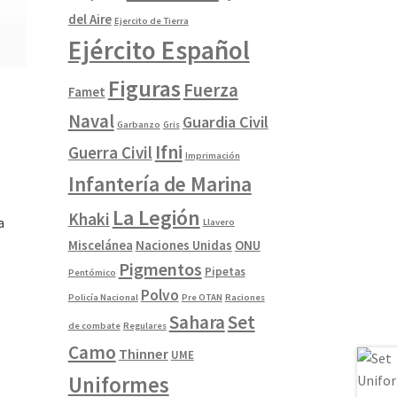
del Aire
Ejercito de Tierra
Ejército Español
Figuras
Fuerza
Famet
Naval
Guardia Civil
Garbanzo
Gris
Ifni
Guerra Civil
Imprimación
Infantería de Marina
La Legión
Khaki
a
Llavero
Miscelánea
Naciones Unidas
ONU
Pigmentos
Pipetas
Pentómico
Polvo
Policía Nacional
Pre OTAN
Raciones
Sahara
Set
de combate
Regulares
Camo
Thinner
UME
Uniformes