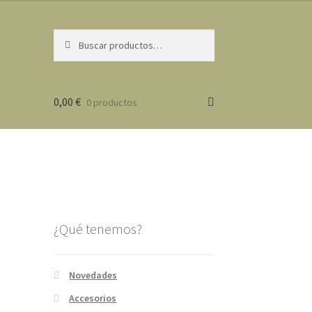
Buscar
Buscar
por:
0,00
€
0 productos
¿Qué tenemos?
Novedades
Accesorios