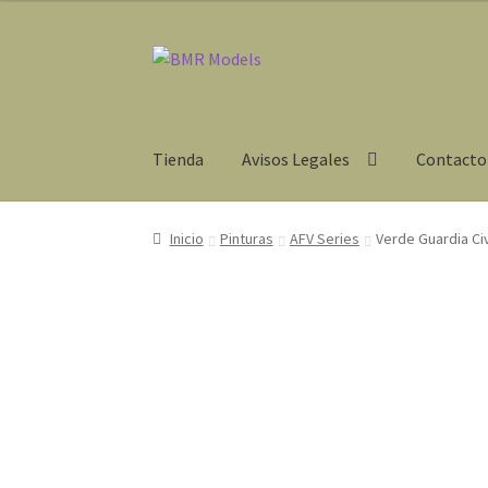
Ir
Ir
a
al
la
contenido
navegación
Tienda
Avisos Legales
Contacto
Inicio
Pinturas
AFV Series
Verde Guardia Civ