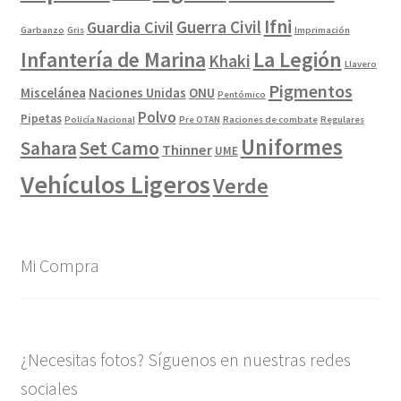
Ifni
Guerra Civil
Guardia Civil
Garbanzo
Gris
Imprimación
La Legión
Infantería de Marina
Khaki
Llavero
Pigmentos
Miscelánea
Naciones Unidas
ONU
Pentómico
Polvo
Pipetas
Policía Nacional
Pre OTAN
Raciones de combate
Regulares
Uniformes
Sahara
Set Camo
Thinner
UME
Vehículos Ligeros
Verde
Mi Compra
¿Necesitas fotos? Síguenos en nuestras redes
sociales