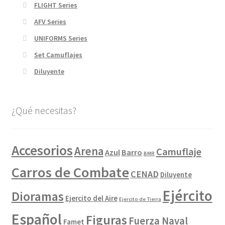
FLIGHT Series
AFV Series
UNIFORMS Series
Set Camuflajes
Diluyente
¿Qué necesitas?
Accesorios
Arena
Camuflaje
Azul
Barro
BMR
Carros de Combate
CENAD
Diluyente
Ejército
Dioramas
Ejercito del Aire
Ejercito de Tierra
Español
Figuras
Fuerza Naval
Famet