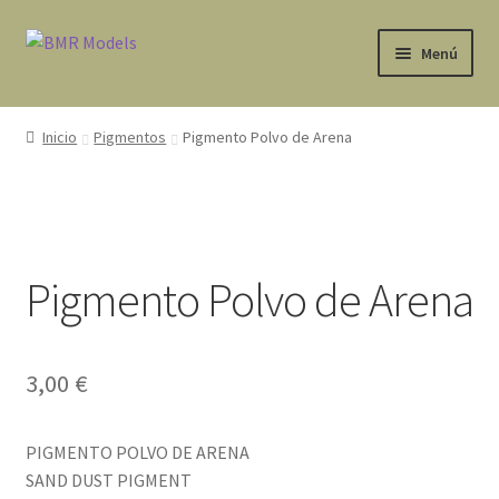
Ir
Ir
Menú
a
al
la
contenido
Tienda
navegación
Inicio
Pigmentos
Pigmento Polvo de Arena
Expandi
Avisos Legales
el
menú
Contacto
hijo
Pigmento Polvo de Arena
Mi cuenta
3,00
€
PIGMENTO POLVO DE ARENA
SAND DUST PIGMENT