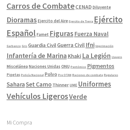
Carros de Combate
CENAD
Diluyente
Ejército
Dioramas
Ejercito del Aire
Ejercito de Tierra
Español
Figuras
Fuerza Naval
Famet
Ifni
Guerra Civil
Guardia Civil
Garbanzo
Gris
Imprimación
La Legión
Infantería de Marina
Khaki
Llavero
Pigmentos
Miscelánea
Naciones Unidas
ONU
Pentómico
Polvo
Pipetas
Policía Nacional
Pre OTAN
Raciones de combate
Regulares
Uniformes
Sahara
Set Camo
Thinner
UME
Vehículos Ligeros
Verde
Mi Compra