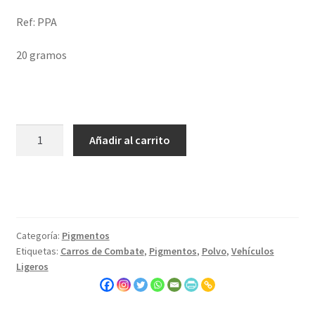
Ref: PPA
20 gramos
Pigmento
Añadir al carrito
Polvo
de
Arena
cantidad
Categoría:
Pigmentos
Etiquetas:
Carros de Combate
,
Pigmentos
,
Polvo
,
Vehículos
Ligeros