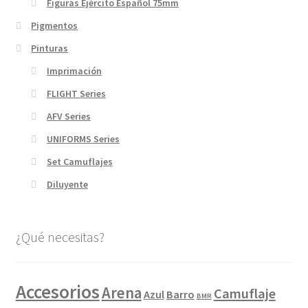
Figuras Ejército Español 75mm
Pigmentos
Pinturas
Imprimación
FLIGHT Series
AFV Series
UNIFORMS Series
Set Camuflajes
Diluyente
¿Qué necesitas?
Accesorios
Arena
Camuflaje
Azul
Barro
BMR