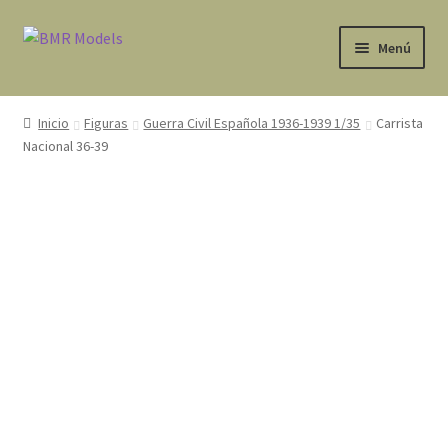
Ir
Ir
Menú
a
al
la
contenido
Tienda
navegación
Inicio
Figuras
Guerra Civil Española 1936-1939 1/35
Carrista
Expandi
Nacional 36-39
Avisos Legales
el
menú
Contacto
hijo
Mi cuenta