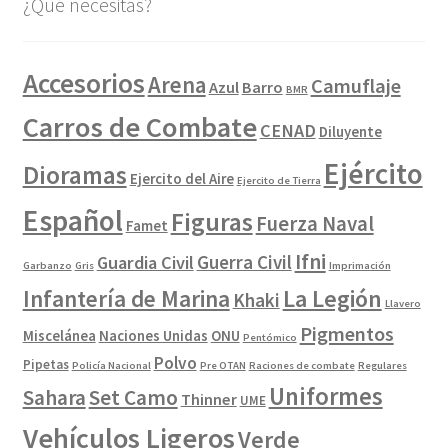
¿Qué necesitas?
Accesorios
Arena
Camuflaje
Azul
Barro
BMR
Carros de Combate
CENAD
Diluyente
Ejército
Dioramas
Ejercito del Aire
Ejercito de Tierra
Español
Figuras
Fuerza Naval
Famet
Ifni
Guerra Civil
Guardia Civil
Garbanzo
Gris
Imprimación
La Legión
Infantería de Marina
Khaki
Llavero
Pigmentos
Miscelánea
Naciones Unidas
ONU
Pentómico
Polvo
Pipetas
Policía Nacional
Pre OTAN
Raciones de combate
Regulares
Uniformes
Sahara
Set Camo
Thinner
UME
Vehículos Ligeros
Verde