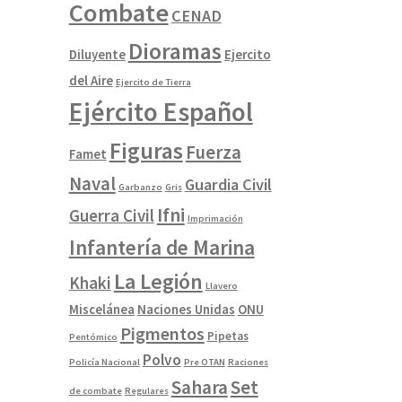
Combate
CENAD
Dioramas
Diluyente
Ejercito
del Aire
Ejercito de Tierra
Ejército Español
Figuras
Fuerza
Famet
Naval
Guardia Civil
Garbanzo
Gris
Ifni
Guerra Civil
Imprimación
Infantería de Marina
La Legión
Khaki
Llavero
Miscelánea
Naciones Unidas
ONU
Pigmentos
Pipetas
Pentómico
Polvo
Policía Nacional
Pre OTAN
Raciones
Sahara
Set
de combate
Regulares