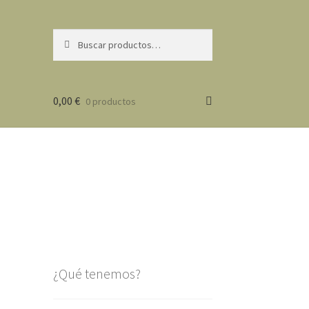
Buscar
Buscar
por:
0,00
€
0 productos
¿Qué tenemos?