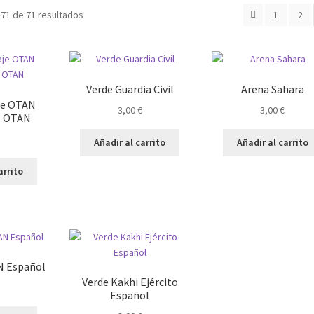
Ordenado
71 de 71 resultados
1
2
por
los
últimos
Verde Guardia Civil
Arena Sahara
je OTAN
3,00
€
3,00
€
 OTAN
Añadir al carrito
Añadir al carrito
arrito
N Español
Verde Kakhi Ejército
Español