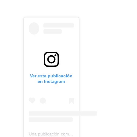
Ver esta publicación
en Instagram
Una publicación compartida de BMR models (@bmr_models)