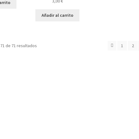
3,00
€
arrito
Añadir al carrito
Ordenado
71 de 71 resultados
1
2
por
los
últimos